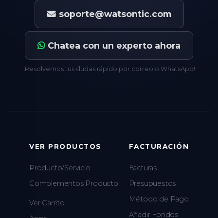
soporte@watsontic.com
Chatea con un experto ahora
¡Resolvemos tus dudas rápido por correo o WhatsApp!
VER PRODUCTOS
FACTURACIÓN
Producto/Servicio
Facturas
Complementos Producto
Presupuestos
Método de Pago
Ver Carrito
Añadir Fondos