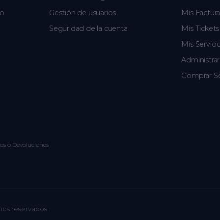
go
Gestión de usuarios
Mis Factura
Seguridad de la cuenta
Mis Ticket
Mis Servici
Administra
Comprar Se
os o Devoluciones
hos reservados..