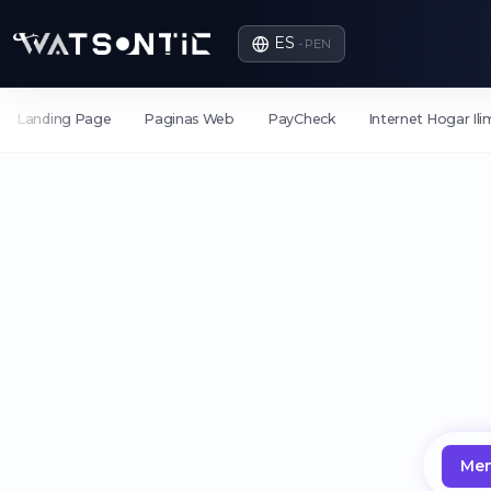
🌐
⚡
ES
- PEN
Landing Page
Paginas Web
PayCheck
Internet Hogar Il
Men