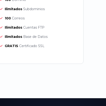
✔
Ilimitados
Subdominios
✔
100
Correos
✔
Ilimitados
Cuentas FTP
✔
Ilimitados
Base de Datos
✔
GRATIS
Certificado SSL