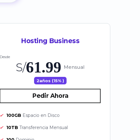
Hosting Business
Desde
61.99
S/
Mensual
2años (15% )
Pedir Ahora
✔
100GB
Espacio en Disco
✔
10TB
Transferencia Mensual
✔
100
Dominio