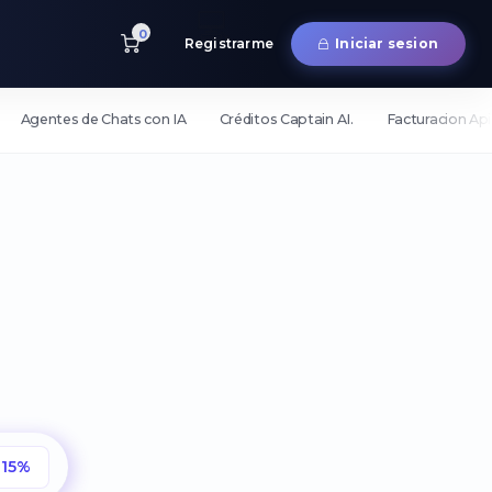
💻
0
📡
Registrarme
Iniciar sesion
Agentes de Chats con IA
Créditos Captain AI.
Facturacion Api
15%