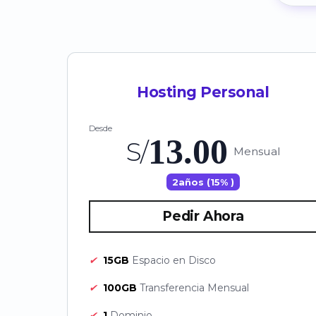
Hosting Personal
Desde
13.00
S/
Mensual
2años (15% )
Pedir Ahora
✔
15GB
Espacio en Disco
✔
100GB
Transferencia Mensual
✔
1
Dominio