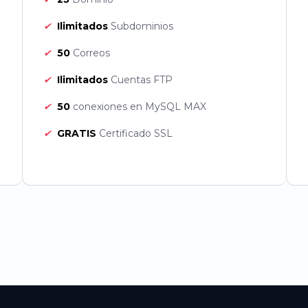
✔
Ilimitados
Subdominios
✔
50
Correos
✔
Ilimitados
Cuentas FTP
✔
50
conexiones en MySQL MAX
✔
GRATIS
Certificado SSL