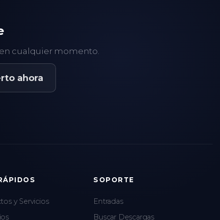
e
y en cualquier momento.
rto ahora
RÁPIDOS
SOPORTE
os y Servicios
Entradas
ios
Buscar Descargas