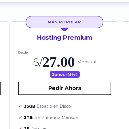
MÁS POPULAR
Hosting Premium
Desde
27.00
S/
Mensual
2años (15% )
Pedir Ahora
✔
35GB
Espacio en Disco
✔
2TB
Transferencia Mensual
✔
25
Dominio