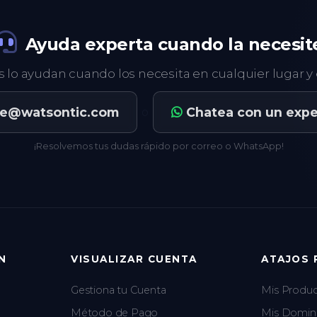
Ayuda experta cuando la necesit
s lo ayudan cuando los necesita en cualquier lugar 
te@watsontic.com
Chatea con un expe
o
¡Resolvemos tus dudas rápido por correo o WhatsApp!
N
VISUALIZAR CUENTA
ATAJOS 
Gestiona tu Cuenta
Mis Product
Método de Pago
Mis Domin